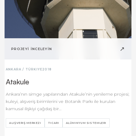
↗
PROJEYİ İNCELEYİN
ANKARA / TÜRKIYE
2018
Atakule
Ankara’nın simge yapılarından Atakule’nin yenileme projesi;
kuleyi, alışveriş birimlerini ve Botanik Parkı ile kurulan
kamusal ilişkiyi çağdaş bir…
ALIŞVERIŞ MERKEZI
TICARI
ALÜMINYUM SISTEMLERI