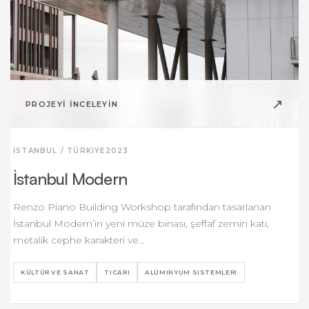
↗
PROJEYİ İNCELEYİN
İSTANBUL / TÜRKIYE
2023
İstanbul Modern
Renzo Piano Building Workshop tarafından tasarlanan
İstanbul Modern’in yeni müze binası, şeffaf zemin katı,
metalik cephe karakteri ve…
KÜLTÜR VE SANAT
TICARI
ALÜMINYUM SISTEMLERI