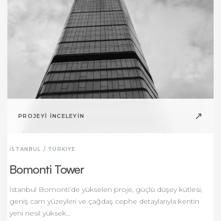
↗
PROJEYİ İNCELEYİN
İSTANBUL / TÜRKIYE
Bomonti Tower
İstanbul Bomonti’de yükselen proje, güçlü düşey kütlesi,
geniş cam yüzeyleri ve çağdaş cephe detaylarıyla kentin
yeni nesil yüksek…