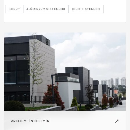
KONUT
ALÜMINYUM SISTEMLERI
ÇELIK SISTEMLERI
↗
PROJEYİ İNCELEYİN