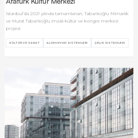
Atatürk Kültür Merkezi
İstanbul’da 2021 yılında tamamlanan, Tabanlıoğlu Mimarlık
ve Murat Tabanlıoğlu imzalı kültür ve kongre merkezi
projesi.
KÜLTÜR VE SANAT
ALÜMINYUM SISTEMLERI
ÇELIK SISTEMLERI