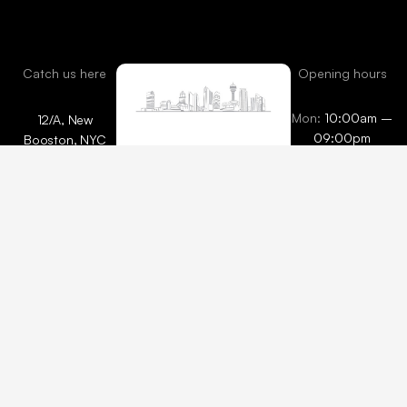
Catch us here
Opening hours
Mon:
10:00am –
12/A, New
09:00pm
Booston, NYC
info@onepack.com
Thu – Sat:
+123 456 789
10:00am –
00-9
09:00pm
Sunday:
close
2025 © All rights reserved
About Us
by
Case-Themes
Properties
Services
Blog