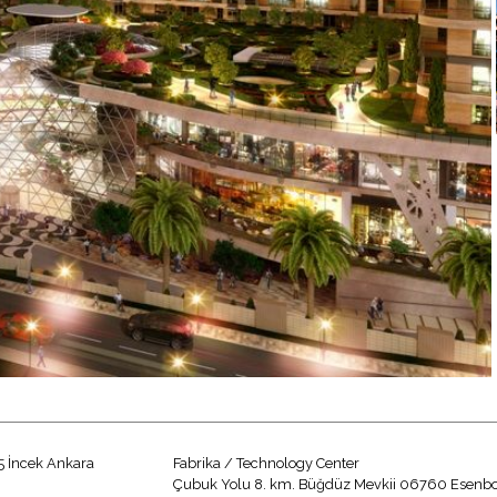
5 İncek Ankara
Fabrika / Technology Center
Çubuk Yolu 8. km. Büğdüz Mevkii 06760 Esenb