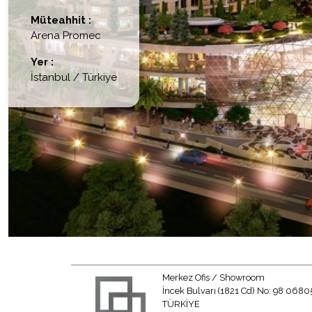
Müteahhit :
Arena Promec
Yer :
İstanbul / Türkiye
Merkez Ofis / Showroom
İncek Bulvarı (1821 Cd) No: 98 0680
TÜRKİYE